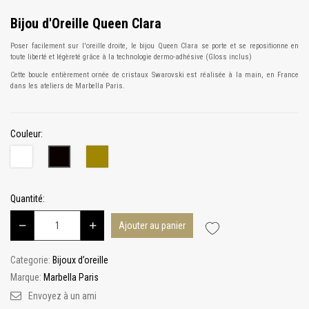
Bijou d'Oreille Queen Clara
Poser facilement sur l'oreille droite, le bijou Queen Clara se porte et se repositionne en
toute liberté et légèreté grâce à la technologie dermo-adhésive (Gloss inclus)
Cette boucle entièrement ornée de cristaux Swarovski est réalisée à la main, en France
dans les ateliers de Marbella Paris.
Couleur:
Blanc
Or
Noir
Quantité:
Ajouter au panier
Categorie:
Bijoux d’oreille
Marque:
Marbella Paris
Envoyez à un ami