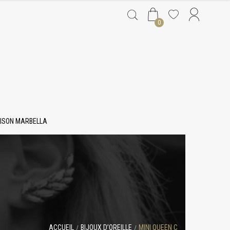
0
ISON MARBELLA
ACCUEIL
BIJOUX D’OREILLE
MINI QUEEN C