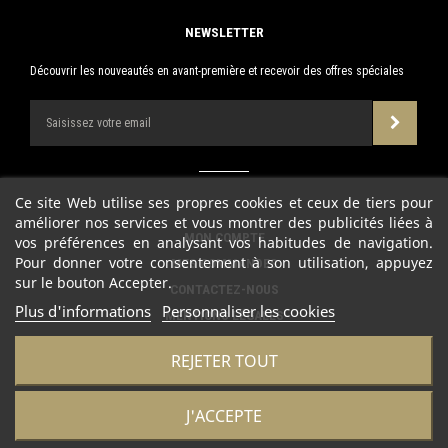
NEWSLETTER
Découvrir les nouveautés en avant-première et recevoir des offres spéciales
Ce site Web utilise ses propres cookies et ceux de tiers pour
améliorer nos services et vous montrer des publicités liées à
MON COMPTE
vos préférences en analysant vos habitudes de navigation.
Pour donner votre consentement à son utilisation, appuyez
MES COMMANDES
sur le bouton Accepter.
CONTACTEZ-NOUS
Plus d'informations
Personnaliser les cookies
MENTIONS LÉGALES
CONDITIONS D'UTILISATION
REJETER TOUT
POLITIQUE DE CONFIDENTIALITÉ
J'ACCEPTE