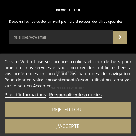
NEWSLETTER
Découvrir les nouveautés en avant-première et recevoir des offres spéciales
Ce site Web utilise ses propres cookies et ceux de tiers pour
améliorer nos services et vous montrer des publicités liées à
MON COMPTE
vos préférences en analysant vos habitudes de navigation.
Pour donner votre consentement à son utilisation, appuyez
MES COMMANDES
sur le bouton Accepter.
CONTACTEZ-NOUS
Plus d'informations
Personnaliser les cookies
MENTIONS LÉGALES
CONDITIONS D'UTILISATION
REJETER TOUT
POLITIQUE DE CONFIDENTIALITÉ
J'ACCEPTE