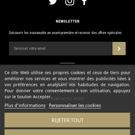
NEWSLETTER
Découvrir les nouveautés en avant-première et recevoir des offres spéciales
Ce site Web utilise ses propres cookies et ceux de tiers pour
améliorer nos services et vous montrer des publicités liées à
MON COMPTE
vos préférences en analysant vos habitudes de navigation.
Pour donner votre consentement à son utilisation, appuyez
MES COMMANDES
sur le bouton Accepter.
CONTACTEZ-NOUS
Plus d'informations
Personnaliser les cookies
MENTIONS LÉGALES
CONDITIONS D'UTILISATION
REJETER TOUT
POLITIQUE DE CONFIDENTIALITÉ