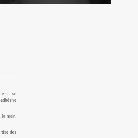
k
rte et se
o-adhésive
 la main,
ertise des