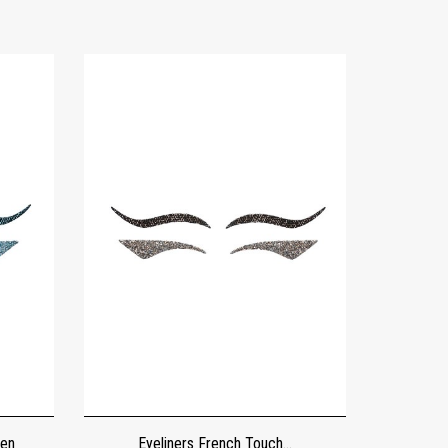
een
Eyeliners French Touch...