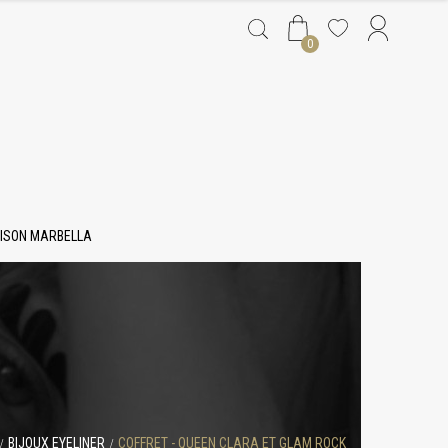
0
ISON MARBELLA
BIJOUX EYELINER
COFFRET - QUEEN CLARA ET GLAM ROCK